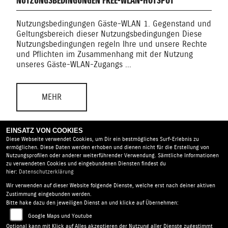
NUTZUNGSBEDINGUNGEN FREE-WLAN-HOTSPOT
Nutzungsbedingungen Gäste-WLAN 1. Gegenstand und
Geltungsbereich dieser Nutzungsbedingungen Diese
Nutzungsbedingungen regeln Ihre und unsere Rechte
und Pflichten im Zusammenhang mit der Nutzung
unseres Gäste-WLAN-Zugangs ...
MEHR
EINSATZ VON COOKIES
Diese Webseite verwendet Cookies, um Dir ein bestmögliches Surf-Erlebnis zu
ermöglichen. Diese Daten werden erhoben und dienen nicht für die Erstellung von
Nutzungsprofilen oder anderer weiterführender Verwendung. Sämtliche Informationen
zu verwendeten Cookies und eingebundenen Diensten findest du
hier:
Datenschutzerklärung
Stärker-Profil GmbH |
Weimarische Straße 39 | 99099
Wir verwenden auf dieser Website folgende Dienste, welche erst nach deiner aktiven
Erfurt | Deutschland
Zustimmung eingebunden werden.
Bitte hake dazu den jeweiligen Dienst an und klicke auf Übernehmen:
AGB
|
Impressum
|
Datenschutz
|
Disclaimer
|
Google Maps und Youtube
Barrierefreiheit
|
Batterieverordnung
Optional kann mit Klick auf Alles akzeptieren der Nutzung aller Dienste zugestimmt